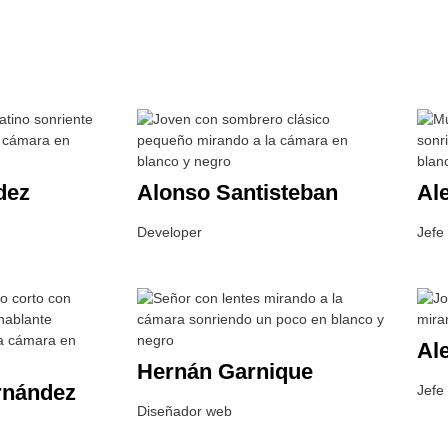
dez
Alonso Santisteban
Al
Developer
Jefe
Al
Hernán Garnique
rnández
Jefe
Diseñador web