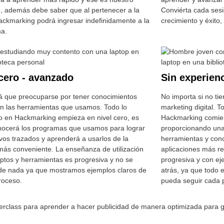
o, además debe saber que al pertenecer a la
Conviérta cada ses
Hackmarking podrá ingresar indefinidamente a la
crecimiento y éxito
ma.
 cero - avanzado
Sin experienc
á que preocuparse por tener conocimientos
No importa si no ti
en las herramientas que usamos. Todo lo
marketing digital. 
 en Hackmarking empieza en nivel cero, es
Hackmarking comien
onocerá los programas que usamos para lograr
proporcionando una
ivos trazados y aprenderá a usarlos de la
herramientas y conc
ás conveniente. La enseñanza de utilización
aplicaciones más r
ptos y herramientas es progresiva y no se
progresiva y con ej
de nada ya que mostramos ejemplos claros de
atrás, ya que todo 
roceso.
pueda seguir cada 