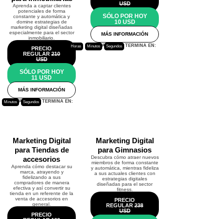
USD
Aprenda a captar clientes
potenciales de forma
SÓLO POR HOY
constante y automática y
10 USD
domine estrategias de
marketing digital diseñadas
especialmente para el sector
MÁS INFORMACIÓN
inmobiliario.
ESTA PROMO TERMINA EN:
Horas
Minutos
Segundos
PRECIO
REGULAR
210
USD
SÓLO POR HOY
11 USD
MÁS INFORMACIÓN
ESTA PROMO TERMINA EN:
Minutos
Segundos
Marketing Digital
Marketing Digital
para Tiendas de
para Gimnasios
Descubra cómo atraer nuevos
accesorios
miembros de forma constante
Aprenda cómo destacar su
y automática, mientras fideliza
marca, atrayendo y
a sus actuales clientes con
fidelizando a sus
estrategias digitales
compradores de manera
diseñadas para el sector
efectiva y así convertir su
fitness.
tienda en un referente de la
venta de accesorios en
PRECIO
general.
REGULAR
238
USD
PRECIO