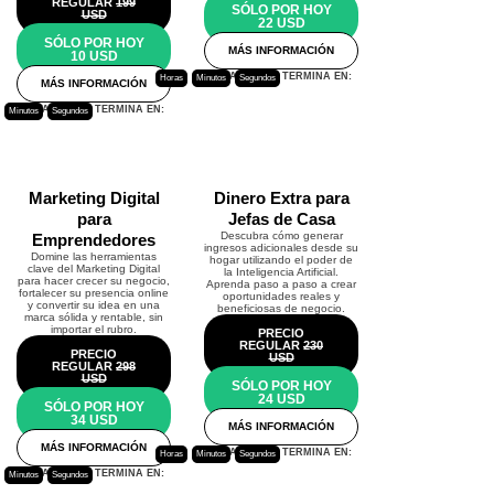
REGULAR
199
SÓLO POR HOY
USD
22 USD
SÓLO POR HOY
MÁS INFORMACIÓN
10 USD
ESTA PROMO TERMINA EN:
Horas
Minutos
Segundos
MÁS INFORMACIÓN
ESTA PROMO TERMINA EN:
Minutos
Segundos
Marketing Digital
Dinero Extra para
para
Jefas de Casa
Descubra cómo generar
Emprendedores
ingresos adicionales desde su
Domine las herramientas
hogar utilizando el poder de
clave del Marketing Digital
la Inteligencia Artificial.
para hacer crecer su negocio,
Aprenda paso a paso a crear
fortalecer su presencia online
oportunidades reales y
y convertir su idea en una
beneficiosas de negocio.
marca sólida y rentable, sin
importar el rubro.
PRECIO
REGULAR
230
PRECIO
USD
REGULAR
298
USD
SÓLO POR HOY
24 USD
SÓLO POR HOY
34 USD
MÁS INFORMACIÓN
MÁS INFORMACIÓN
ESTA PROMO TERMINA EN:
Horas
Minutos
Segundos
ESTA PROMO TERMINA EN:
Minutos
Segundos