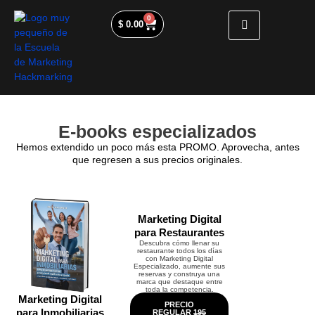
0
$
0.00
E-books especializados
Hemos extendido un poco más esta PROMO. Aprovecha, antes
que regresen a sus precios originales.
Marketing Digital
para Restaurantes
Descubra cómo llenar su
restaurante todos los días
con Marketing Digital
Especializado, aumente sus
reservas y construya una
marca que destaque entre
toda la competencia.
Marketing Digital
PRECIO
para Inmobiliarias
REGULAR
195