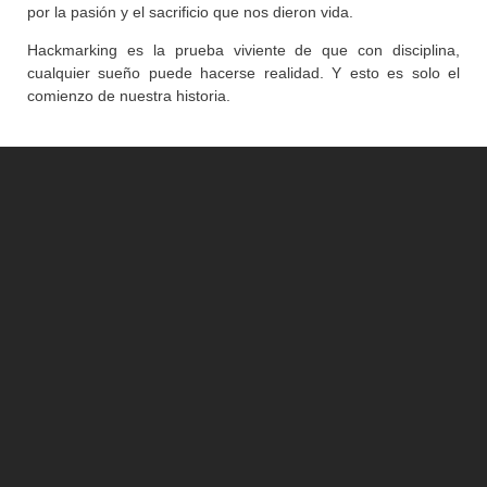
por la pasión y el sacrificio que nos dieron vida.
Hackmarking es la prueba viviente de que con disciplina,
cualquier sueño puede hacerse realidad. Y esto es solo el
comienzo de nuestra historia.