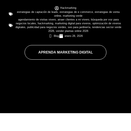
Hackmarking
estrategias de captación de leads
,
estrategias de e commerce
,
estrategias de venta
online
,
marketing verde
agendamiento de visitas vivero
,
atraer clientes a mi vivero
,
búsqueda por voz para
negocios locales
,
hackmarking
,
marketing digital para viveros
,
optimización de viveros
digitales
,
publicidad para negocios verdes
,
seo para jardinería
,
tendencias sector verde
2026
,
vender plantas online 2026
Blog
enero 28, 2026
APRENDA MARKETING DIGITAL