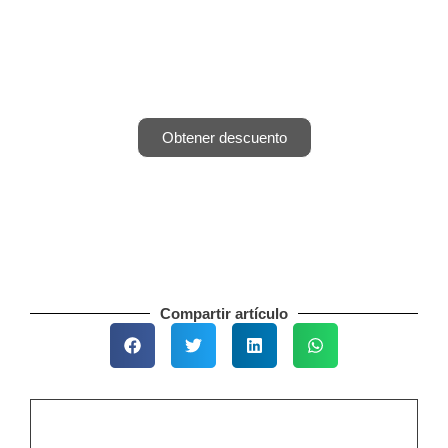
80% de dto en nuestra
Masterclass en Marketing
Digital
Últimos días. CUPOS LIMITADOS.
Obtener descuento
Compartir artículo