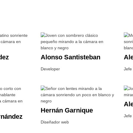
dez
Alonso Santisteban
Al
Developer
Jefe
Al
Hernán Garnique
rnández
Jefe
Diseñador web