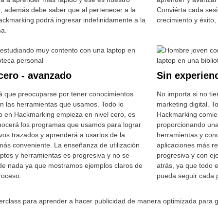
o, además debe saber que al pertenecer a la
Conviérta cada ses
Hackmarking podrá ingresar indefinidamente a la
crecimiento y éxito
ma.
 cero - avanzado
Sin experienc
á que preocuparse por tener conocimientos
No importa si no ti
en las herramientas que usamos. Todo lo
marketing digital. 
 en Hackmarking empieza en nivel cero, es
Hackmarking comien
onocerá los programas que usamos para lograr
proporcionando una
ivos trazados y aprenderá a usarlos de la
herramientas y conc
ás conveniente. La enseñanza de utilización
aplicaciones más r
ptos y herramientas es progresiva y no se
progresiva y con ej
de nada ya que mostramos ejemplos claros de
atrás, ya que todo 
roceso.
pueda seguir cada 