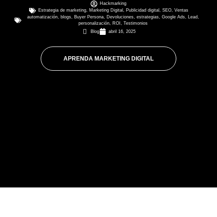
Hackmarking
Estrategia de marketing
,
Marketing Digital
,
Publicidad digital
,
SEO
,
Ventas
automatización
,
blogs
,
Buyer Persona
,
Devoluciones
,
estrategias
,
Google Ads
,
Lead
,
personalización
,
ROI
,
Testimonios
Blog
abril 16, 2025
APRENDA MARKETING DIGITAL