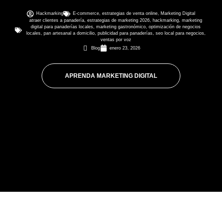
Hackmarking
E-commerce
,
estrategias de venta online
,
Marketing Digital
atraer clientes a panadería
,
estrategias de marketing 2026
,
hackmarking
,
marketing
digital para panaderías locales
,
marketing gastronómico
,
optimización de negocios
locales
,
pan artesanal a domicilio
,
publicidad para panaderías
,
seo local para negocios
,
ventas por voz
Blog
enero 23, 2026
APRENDA MARKETING DIGITAL