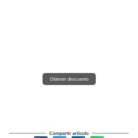
80% de dto en nuestra
Masterclass en Marketing
Digital
Últimos días. CUPOS LIMITADOS.
Obtener descuento
Compartir artículo